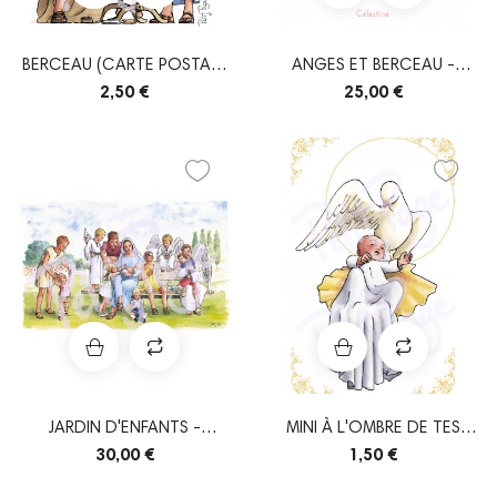
BERCEAU (CARTE POSTALE
ANGES ET BERCEAU -
SIMPLE)
TIRAGE PERSONNALISÉ
2,50 €
25,00 €
JARDIN D'ENFANTS -
MINI À L'OMBRE DE TES
AFFICHE A3
AILES
30,00 €
1,50 €