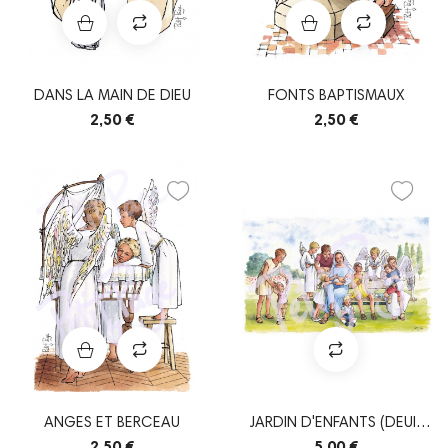
DANS LA MAIN DE DIEU
FONTS BAPTISMAUX
2,50 €
2,50 €
ANGES ET BERCEAU
JARDIN D'ENFANTS (DEUIL
ENFANT)
2,50 €
5,00 €