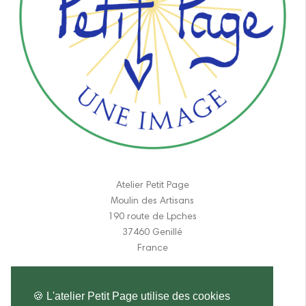
Atelier Petit Page
Moulin des Artisans
190 route de Lpches
37460 Genillé
France
06 11 84 31 17
🍪 L'atelier Petit Page utilise des cookies
atelier.petitpage@gmail.com