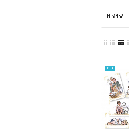
MiniNoël
Pack