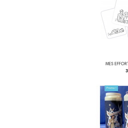
MES EFFORT
CAR
3
Promo !