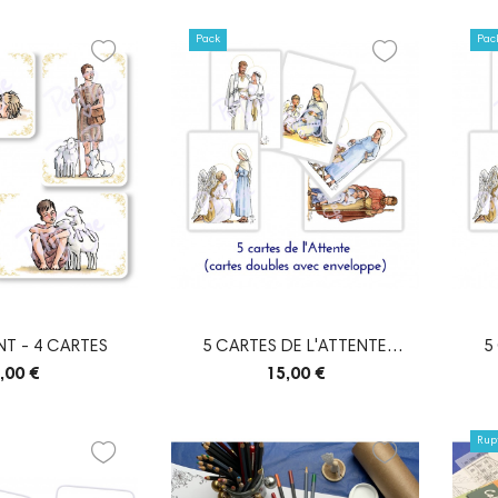
Pack
Pac
NT - 4 CARTES
5 CARTES DE L'ATTENTE
5
(DOUBLES)
,00 €
15,00 €
Rupt