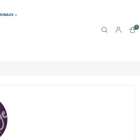
IGINAUX
0