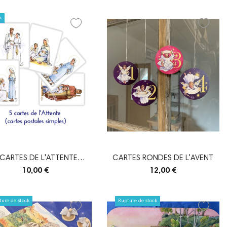
k
 CARTES DE L'ATTENTE
CARTES RONDES DE L'AVENT
(SIMPLE)
10,00 €
12,00 €
ure de stock
Rupture de stock