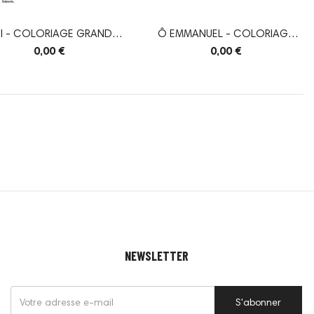
I - COLORIAGE GRANDES
Ô EMMANUEL - COLORIAGE
Ô
GRANDES Ô
0,00 €
0,00 €
NEWSLETTER
S'abonner