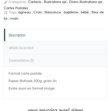
edit
Categories:
Carterie
,
Illustrations spi
,
Divers illustrations spi
,
Cartes Postales
bookmark_border
Tags:
agneau
,
Croix
,
Naissance
,
baptême
,
bébé
,
fleur de
lys
,
main
Description
détails du produit
Commentaires
(0)
Format carte postale
Papier Mohawk 300g, grain fin
Existe aussi en format image
vous pourriez aussi aimer