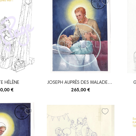
TE HÉLÈNE
JOSEPH AUPRÈS DES MALADES -
G
ORIGINAL
0,00 €
265,00 €