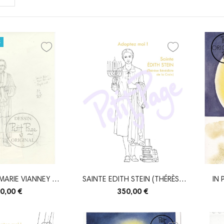
k
MARIE VIANNEY -
SAINTE EDITH STEIN (THÉRÈSE
IN
YONNÉ...
BÉNÉDICTE...
0,00 €
350,00 €