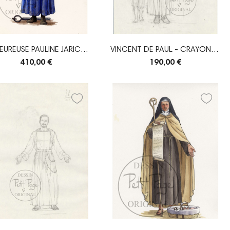
EUREUSE PAULINE JARICOT
VINCENT DE PAUL - CRAYONNÉ
- ORIGINAL
ORIGINAL
410,00 €
190,00 €