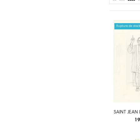
Rupture de stoc
SAINT JEAN 
CRA
19