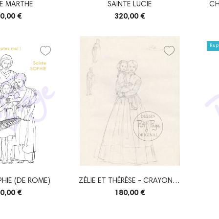
TE MARTHE
SAINTE LUCIE
CH
0,00 €
320,00 €
Rupt
PHIE (DE ROME)
ZÉLIE ET THÉRÈSE - CRAYONNÉ
ORIGINAL
0,00 €
180,00 €