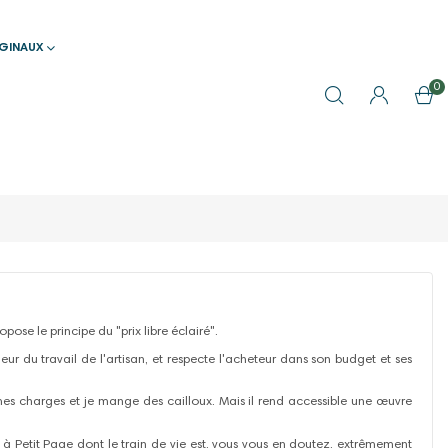
IGINAUX
0
pose le principe du "prix libre éclairé".
aleur du travail de l'artisan, et respecte l'acheteur dans son budget et ses
s mes charges et je mange des cailloux. Mais il rend accessible une œuvre
ent à Petit Page dont le train de vie est, vous vous en doutez, extrêmement