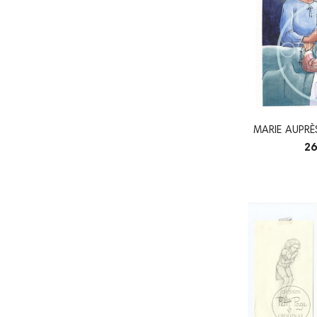
MARIE AUPRÈ
OR
26