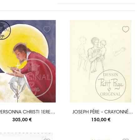
 PERSONNA CHRISTI 1ERE
JOSEPH PÈRE - CRAYONNÉ
VERSION -...
ORIGINAL
305,00 €
150,00 €