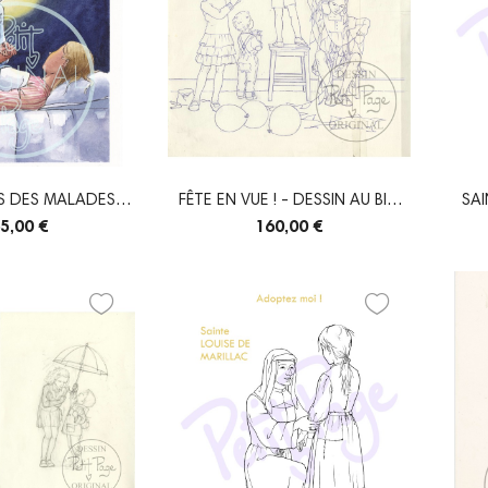
S DES MALADES -
FÊTE EN VUE ! - DESSIN AU BIC
SAI
IGINAL
ORIGINAL
5,00 €
160,00 €