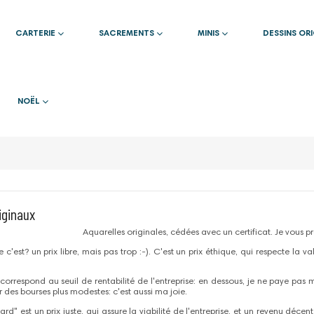
CARTERIE
SACREMENTS
MINIS
DESSINS OR
NOËL
iginaux
Aquarelles originales, cédées avec un certificat. Je vous pro
c'est? un prix libre, mais pas trop :-). C'est un prix éthique, qui respecte la v
 correspond au seuil de rentabilité de l'entreprise: en dessous, je ne paye pa
r des bourses plus modestes: c'est aussi ma joie.
dard" est un prix juste, qui assure la viabilité de l'entreprise, et un revenu déc