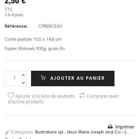
TTC
3 à 4 jours
Référence:
CPBERCEAU
Carte postale 10,5 x 14,8 cm
Papier Mohawk 300g, grain fin
AJOUTER AU PANIER
Ajouter à la liste de souhaits
Comparer avec
d'autres produits
Imprimer
edit
Categories:
Illustrations spi
,
Jésus Marie Joseph and Co :-)
,