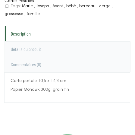
Cartes Postales
bookmark_border
Tags:
Marie
,
Joseph
,
Avent
,
bébé
,
berceau
,
vierge
,
grossesse
,
famille
Description
détails du produit
Commentaires
(0)
Carte postale 10,5 x 14,8 cm
Papier Mohawk 300g, grain fin