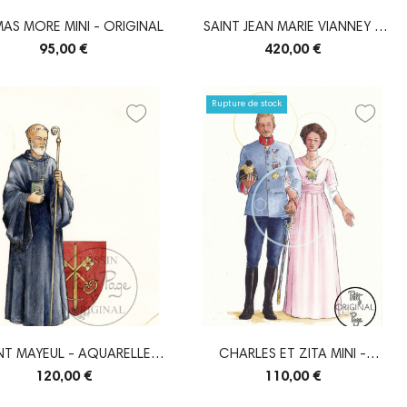
AS MORE MINI - ORIGINAL
SAINT JEAN MARIE VIANNEY -
ORIGINAL
95,00 €
420,00 €
Rupture de stock
NT MAYEUL - AQUARELLE
CHARLES ET ZITA MINI -
ORIGINALE
ORIGINAL
120,00 €
110,00 €