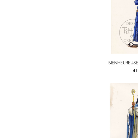
BIENHEUREUSE
- O
41