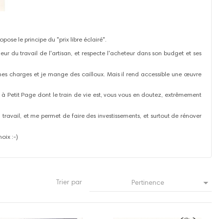
pose le principe du "prix libre éclairé".
aleur du travail de l'artisan, et respecte l'acheteur dans son budget et ses
s mes charges et je mange des cailloux. Mais il rend accessible une œuvre
ent à Petit Page dont le train de vie est, vous vous en doutez, extrêmement
travail, et me permet de faire des investissements, et surtout de rénover
oix :-)

Trier par
Pertinence