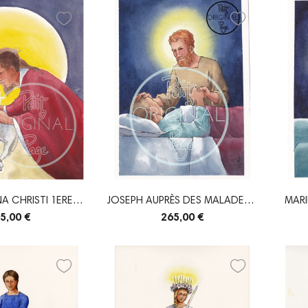
A CHRISTI 1ERE
JOSEPH AUPRÈS DES MALADES -
MARI
ION -...
ORIGINAL
5,00 €
265,00 €