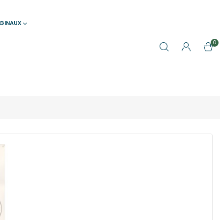
IGINAUX
0