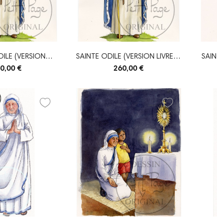
DILE (VERSION
SAINTE ODILE (VERSION LIVRE) -
SAIN
UIE) -...
ORIGINAL
0,00 €
260,00 €