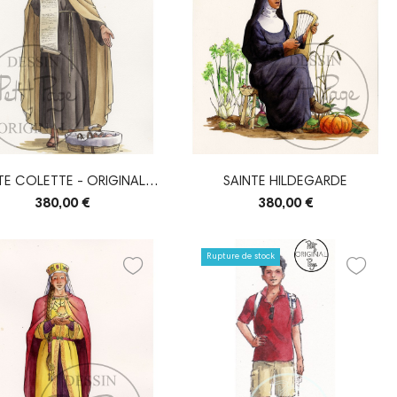
TE COLETTE - ORIGINAL -
SAINTE HILDEGARDE
VERSION...
380,00 €
380,00 €
Rupture de stock