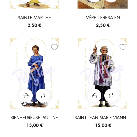
SAINTE MARTHE
MÈRE TERESA EN
ADORATION
2,50 €
2,50 €
BIENHEUREUSE PAULINE
SAINT JEAN MARIE VIANNEY
JARICOT A4
(VERSION...
15,00 €
15,00 €