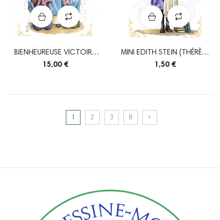
BIENHEUREUSE VICTOIRE
MINI EDITH STEIN (THÉRÈSE
FORNARI
BÉNÉDICTE...
15,00 €
1,50 €
1
2
3
8