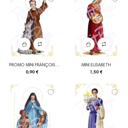
PROMO MINI FRANÇOIS
MINI ELISABETH
D'ASSISE...
0,90 €
1,50 €