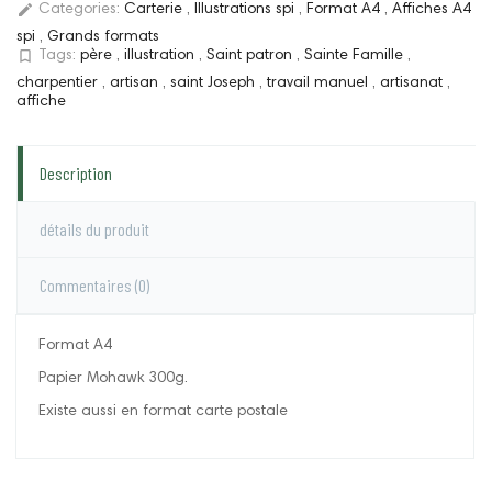
edit
Categories:
Carterie
,
Illustrations spi
,
Format A4
,
Affiches A4
spi
,
Grands formats
bookmark_border
Tags:
père
,
illustration
,
Saint patron
,
Sainte Famille
,
charpentier
,
artisan
,
saint Joseph
,
travail manuel
,
artisanat
,
affiche
Description
détails du produit
Commentaires
(0)
Format A4
Papier Mohawk 300g.
Existe aussi en format carte postale