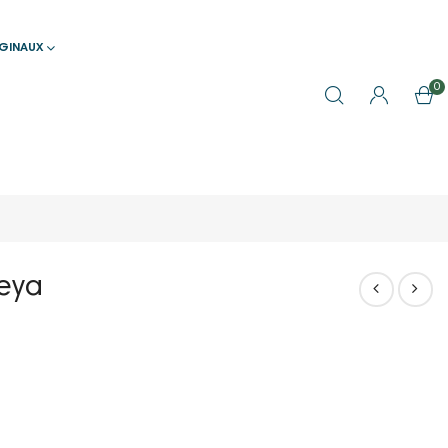
IGINAUX
0
keya