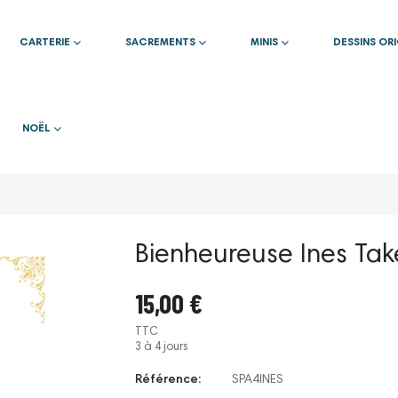
CARTERIE
SACREMENTS
MINIS
DESSINS OR
NOËL
Bienheureuse Ines Ta
15,00 €
TTC
3 à 4 jours
Référence:
SPA4INES