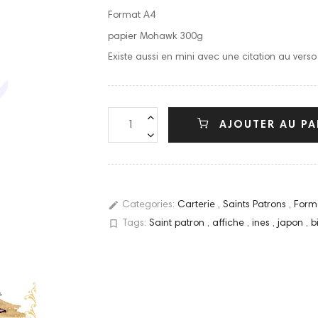
Format A4
papier Mohawk 300g
Existe aussi en mini avec une citation au vers
AJOUTER AU PA
edit
Categories:
Carterie
,
Saints Patrons
,
Form
bookmark_border
Tags:
Saint patron
,
affiche
,
ines
,
japon
,
b