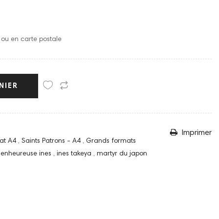
o ou en carte postale
NIER
Imprimer
at A4
,
Saints Patrons - A4
,
Grands formats
ienheureuse ines
,
ines takeya
,
martyr du japon