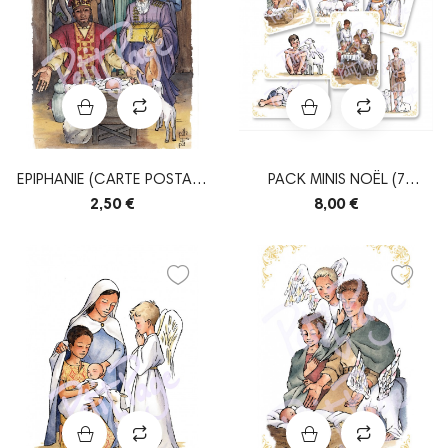
EPIPHANIE (CARTE POSTALE
PACK MINIS NOËL (7
SIMPLE)
MODÈLES)
2,50 €
8,00 €