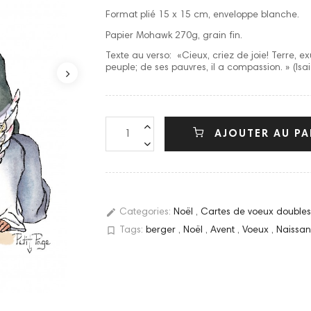
Format plié 15 x 15 cm, enveloppe blanche.
Papier Mohawk 270g, grain fin.
Texte au verso: «Cieux, criez de joie! Terre, e
peuple; de ses pauvres, il a compassion. » (Isai
AJOUTER AU PA
edit
Categories:
Noël
,
Cartes de voeux double
bookmark_border
Tags:
berger
,
Noël
,
Avent
,
Voeux
,
Naissa