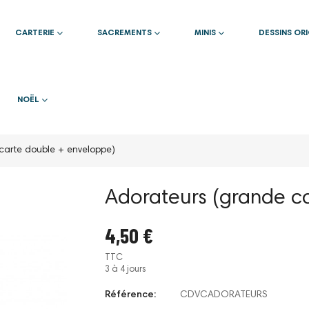
CARTERIE
SACREMENTS
MINIS
DESSINS OR
NOËL
carte double + enveloppe)
Adorateurs (grande c
4,50 €
TTC
3 à 4 jours
Référence:
CDVCADORATEURS