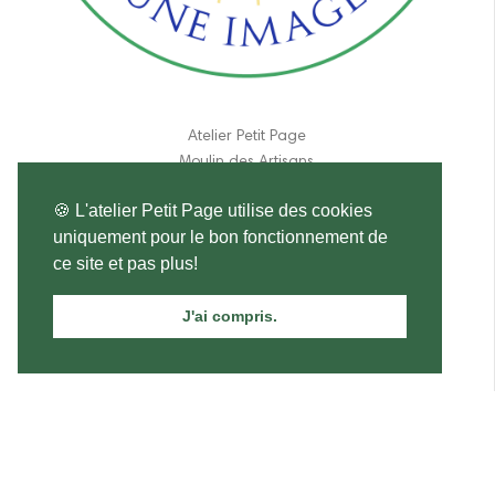
Atelier Petit Page
Moulin des Artisans
190 route de Lpches
🍪 L'atelier Petit Page utilise des cookies
37460 Genillé
uniquement pour le bon fonctionnement de
France
ce site et pas plus!
06 11 84 31 17
J'ai compris.
atelier.petitpage@gmail.com
Adorateurs (grande carte double + en