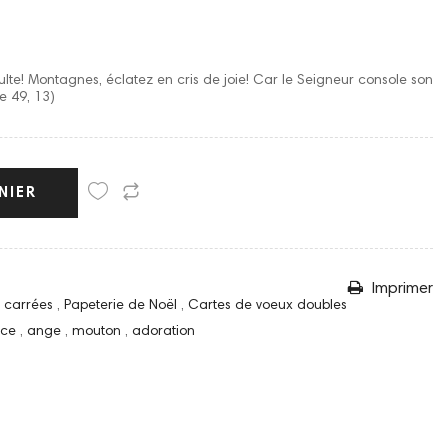
xulte! Montagnes, éclatez en cris de joie! Car le Seigneur console son
e 49, 13)
NIER
Imprimer
s carrées
,
Papeterie de Noël
,
Cartes de voeux doubles
nce
,
ange
,
mouton
,
adoration