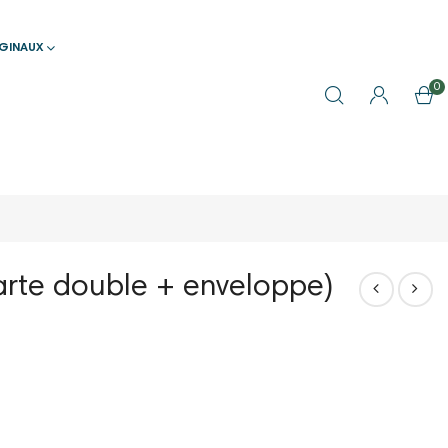
IGINAUX
0
arte double + enveloppe)