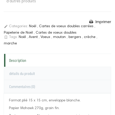
d'autres produits
Imprimer
edit
Categories:
Noël
,
Cartes de voeux doubles carrées
,
Papeterie de Noël
,
Cartes de voeux doubles
bookmark_border
Tags:
Noël
,
Avent
,
Voeux
,
mouton
,
bergers
,
crèche
,
marche
Description
détails du produit
Commentaires
(0)
Format plié 15 x 15 cm, enveloppe blanche.
Papier Mohawk 270g, grain fin.