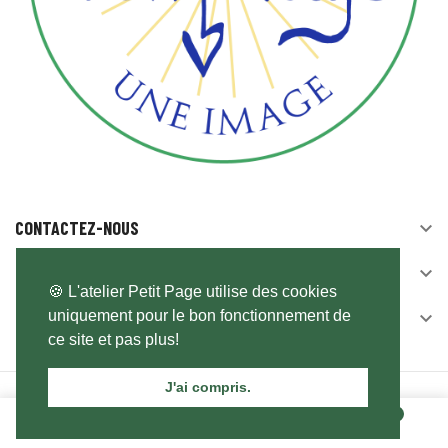
CONTACTEZ-NOUS

SUIVEZ-NOUS

🍪 L'atelier Petit Page utilise des cookies
uniquement pour le bon fonctionnement de
NEWSLETTER

ce site et pas plus!
J'ai compris.
© 2026 - Logiciel de commerce électronique par PrestaShop™
0
0