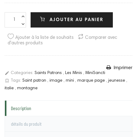
AJOUTER AU PANIER
Ajouter à la liste de souhaits
Comparer avec
d'autres produits
Imprimer
edit
Categories:
Saints Patrons
,
Les Minis
,
MiniSancti
bookmark_border
Tags:
Saint patron
,
image
,
mini
,
marque page
,
jeunesse
,
italie
,
montagne
Description
détails du produit