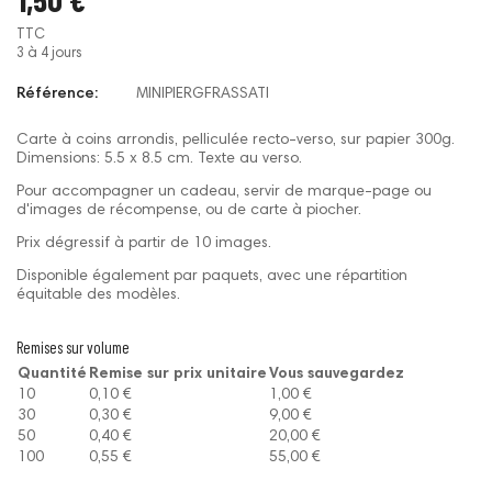
TTC
3 à 4 jours
Référence:
MINIPIERGFRASSATI
Carte à coins arrondis, pelliculée recto-verso, sur papier 300g.
Dimensions: 5.5 x 8.5 cm. Texte au verso.
Pour accompagner un cadeau, servir de marque-page ou
d'images de récompense, ou de carte à piocher.
Prix dégressif à partir de 10 images.
Disponible également par paquets, avec une répartition
équitable des modèles.
Remises sur volume
Quantité
Remise sur prix unitaire
Vous sauvegardez
10
0,10 €
1,00 €
30
0,30 €
9,00 €
50
0,40 €
20,00 €
100
0,55 €
55,00 €