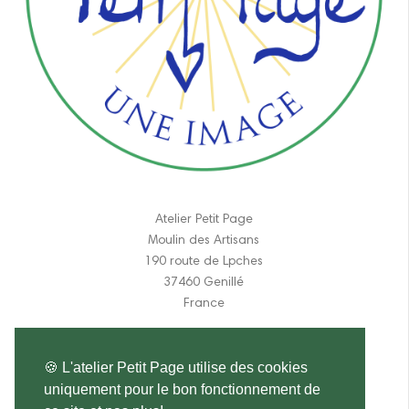
Atelier Petit Page
Moulin des Artisans
190 route de Lpches
37460 Genillé
France
06 11 84 31 17
🍪 L'atelier Petit Page utilise des cookies
atelier.petitpage@gmail.com
uniquement pour le bon fonctionnement de