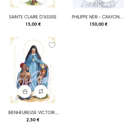
SAINTE CLAIRE D'ASSISE
PHILIPPE NERI - CRAYONNÉ
ORIGINAL
15,00 €
150,00 €
BIENHEUREUSE VICTOIRE
FORNARI
2,50 €