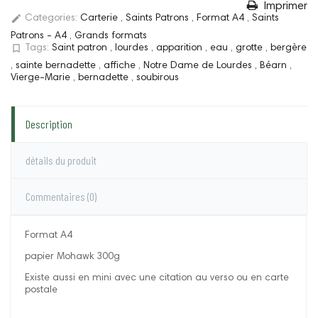
Imprimer
edit
Categories:
Carterie
,
Saints Patrons
,
Format A4
,
Saints
Patrons - A4
,
Grands formats
bookmark_border
Tags:
Saint patron
,
lourdes
,
apparition
,
eau
,
grotte
,
bergère
,
sainte bernadette
,
affiche
,
Notre Dame de Lourdes
,
Béarn
,
Vierge-Marie
,
bernadette
,
soubirous
Description
détails du produit
Commentaires
(0)
Format A4
papier Mohawk 300g
Existe aussi en mini avec une citation au verso ou en carte
postale