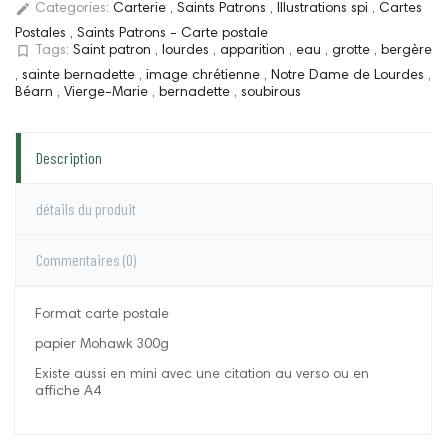
edit
Categories:
Carterie
,
Saints Patrons
,
Illustrations spi
,
Cartes
Postales
,
Saints Patrons - Carte postale
bookmark_border
Tags:
Saint patron
,
lourdes
,
apparition
,
eau
,
grotte
,
bergère
,
sainte bernadette
,
image chrétienne
,
Notre Dame de Lourdes
,
Béarn
,
Vierge-Marie
,
bernadette
,
soubirous
Description
détails du produit
Commentaires
(0)
Format carte postale
papier Mohawk 300g
Existe aussi en mini avec une citation au verso ou en
affiche A4