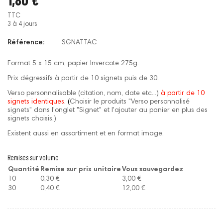
TTC
3 à 4 jours
Référence:
SGNATTAC
Format 5 x 15 cm, papier Invercote 275g.
Prix dégressifs à partir de 10 signets puis de 30.
Verso personnalisable (citation, nom, date etc...)
à partir de 10
signets identiques.
(
Choisir le produits "Verso personnalisé
signets" dans l'onglet "Signet" et l'ajouter au panier en plus des
signets choisis.)
Existent aussi en assortiment et en format image.
Remises sur volume
Quantité
Remise sur prix unitaire
Vous sauvegardez
10
0,30 €
3,00 €
30
0,40 €
12,00 €