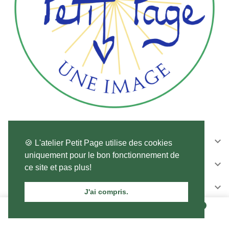
CONTACTEZ-NOUS

🍪 L'atelier Petit Page utilise des cookies
uniquement pour le bon fonctionnement de
SUIVEZ-NOUS

ce site et pas plus!
NEWSLETTER

J'ai compris.
0
0