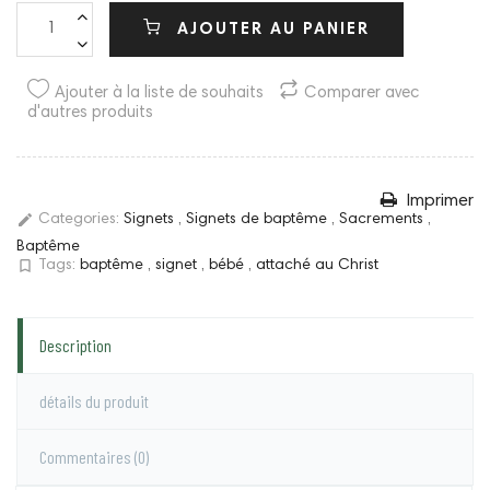
AJOUTER AU PANIER
Ajouter à la liste de souhaits
Comparer avec
d'autres produits
Imprimer
edit
Categories:
Signets
,
Signets de baptême
,
Sacrements
,
Baptême
bookmark_border
Tags:
baptême
,
signet
,
bébé
,
attaché au Christ
Description
détails du produit
Commentaires
(0)