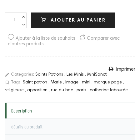
AJOUTER AU PANIER
Ajouter à la liste de souhaits
Comparer avec
d'autres produits
Imprimer
edit
Categories:
Saints Patrons
,
Les Minis
,
MiniSancti
bookmark_border
Tags:
Saint patron
,
Marie
,
image
,
mini
,
marque page
,
religieuse
,
apparition
,
rue du bac
,
paris
,
catherine labourée
Description
détails du produit