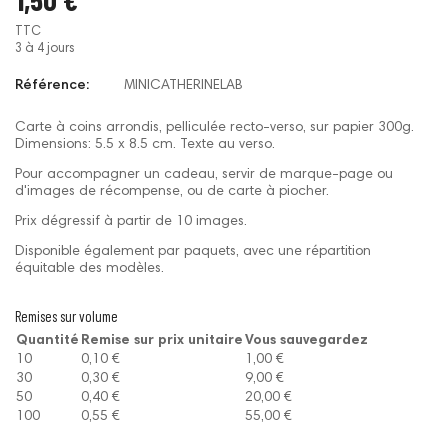
TTC
3 à 4 jours
Référence:
MINICATHERINELAB
Carte à coins arrondis, pelliculée recto-verso, sur papier 300g.
Dimensions: 5.5 x 8.5 cm. Texte au verso.
Pour accompagner un cadeau, servir de marque-page ou
d'images de récompense, ou de carte à piocher.
Prix dégressif à partir de 10 images.
Disponible également par paquets, avec une répartition
équitable des modèles.
Remises sur volume
Quantité
Remise sur prix unitaire
Vous sauvegardez
10
0,10 €
1,00 €
30
0,30 €
9,00 €
50
0,40 €
20,00 €
100
0,55 €
55,00 €