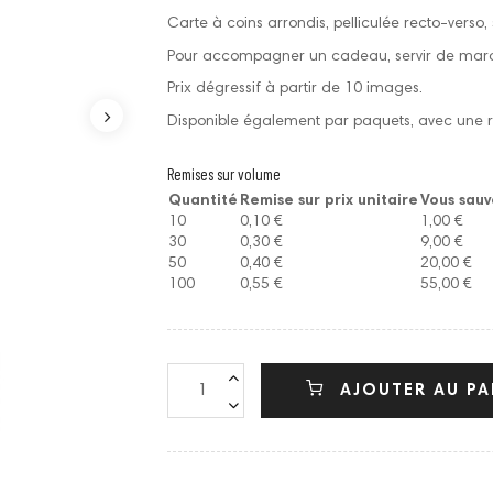
Carte à coins arrondis, pelliculée recto-verso,
Pour accompagner un cadeau, servir de marq
Prix dégressif à partir de 10 images.
Disponible également par paquets, avec une r
Remises sur volume
Quantité
Remise sur prix unitaire
Vous sau
10
0,10 €
1,00 €
30
0,30 €
9,00 €
50
0,40 €
20,00 €
100
0,55 €
55,00 €
AJOUTER AU PA