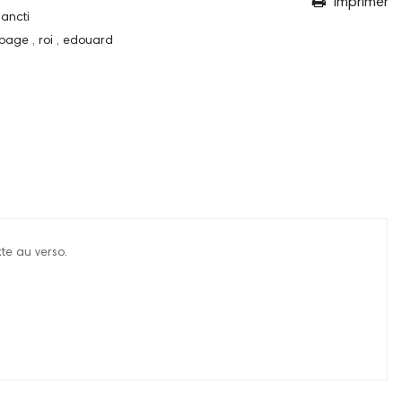
Imprimer
Sancti
 page
,
roi
,
edouard
te au verso.