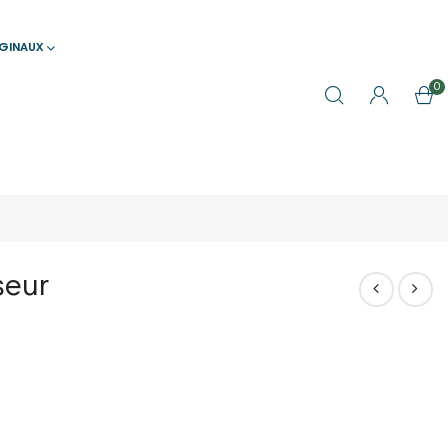
IGINAUX
0
seur