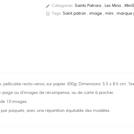
edit
Categories:
Saints Patrons
,
Les Minis
,
Mini
bookmark_border
Tags:
Saint patron
,
image
,
mini
,
marque
, pelliculée recto-verso, sur papier 300g. Dimensions: 5.5 x 8.5 cm. Tex
e-page ou d'images de récompense, ou de carte à piocher.
r de 10 images.
par paquets, avec une répartition équitable des modèles.