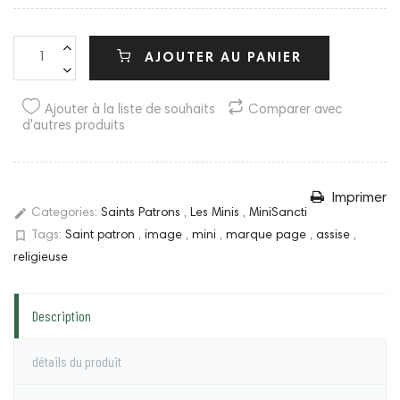
AJOUTER AU PANIER
Ajouter à la liste de souhaits
Comparer avec
d'autres produits
Imprimer
edit
Categories:
Saints Patrons
,
Les Minis
,
MiniSancti
bookmark_border
Tags:
Saint patron
,
image
,
mini
,
marque page
,
assise
,
religieuse
Description
détails du produit