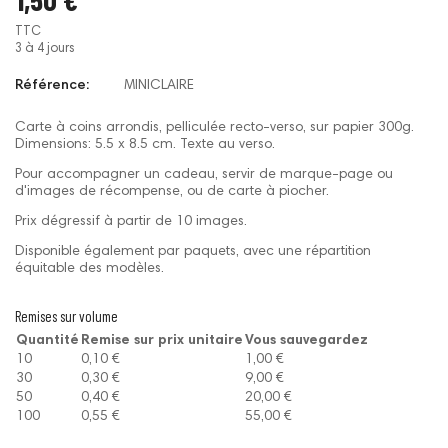
TTC
3 à 4 jours
Référence:
MINICLAIRE
Carte à coins arrondis, pelliculée recto-verso, sur papier 300g.
Dimensions: 5.5 x 8.5 cm. Texte au verso.
Pour accompagner un cadeau, servir de marque-page ou
d'images de récompense, ou de carte à piocher.
Prix dégressif à partir de 10 images.
Disponible également par paquets, avec une répartition
équitable des modèles.
Remises sur volume
Quantité
Remise sur prix unitaire
Vous sauvegardez
10
0,10 €
1,00 €
30
0,30 €
9,00 €
50
0,40 €
20,00 €
100
0,55 €
55,00 €