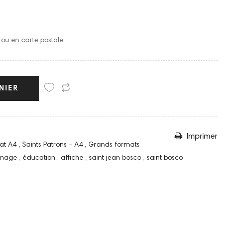
o ou en carte postale
NIER
Imprimer
at A4
,
Saints Patrons - A4
,
Grands formats
onage
,
éducation
,
affiche
,
saint jean bosco
,
saint bosco