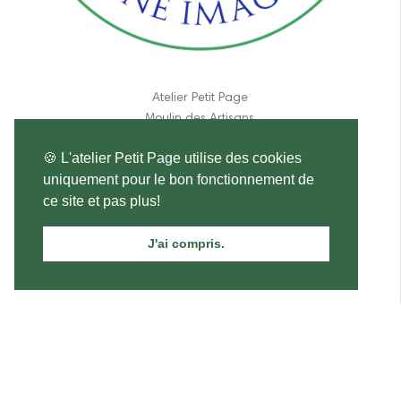
Atelier Petit Page
Moulin des Artisans
190 route de Lpches
🍪 L'atelier Petit Page utilise des cookies
37460 Genillé
uniquement pour le bon fonctionnement de
France
ce site et pas plus!
06 11 84 31 17
J'ai compris.
atelier.petitpage@gmail.com
Saint Jean Bosco
15,00 €