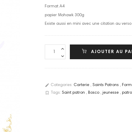
Format A4
papier Mohawk 300g
Existe aussi en mini avec une citation au vers
AJOUTER AU PA
edit
Categories:
Carterie
,
Saints Patrons
,
Form
bookmark_border
Tags:
Saint patron
,
Bosco
,
jeunesse
,
patr