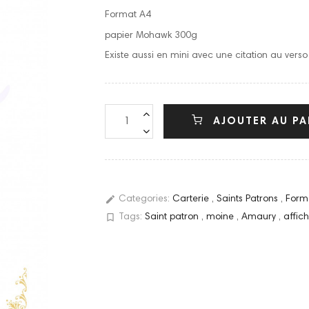
Format A4
papier Mohawk 300g
Existe aussi en mini avec une citation au vers
AJOUTER AU PA
edit
Categories:
Carterie
,
Saints Patrons
,
Form
bookmark_border
Tags:
Saint patron
,
moine
,
Amaury
,
affic