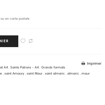
o ou en carte postale
NIER
Imprimer
at A4
,
Saints Patrons - A4
,
Grands formats
he
,
saint Amaury
,
saint Maur
,
saint almaric
,
almaric
,
maur