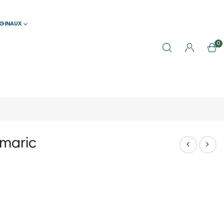
IGINAUX
0
maric