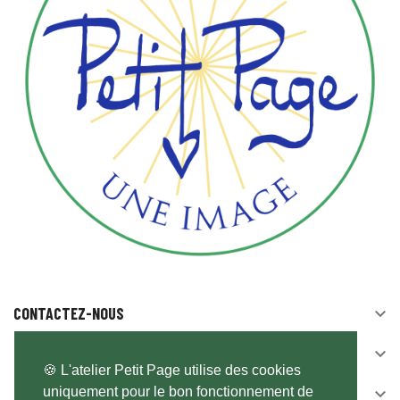
CONTACTEZ-NOUS

SUIVEZ-NOUS

🍪 L'atelier Petit Page utilise des cookies
uniquement pour le bon fonctionnement de
NEWSLETTER
