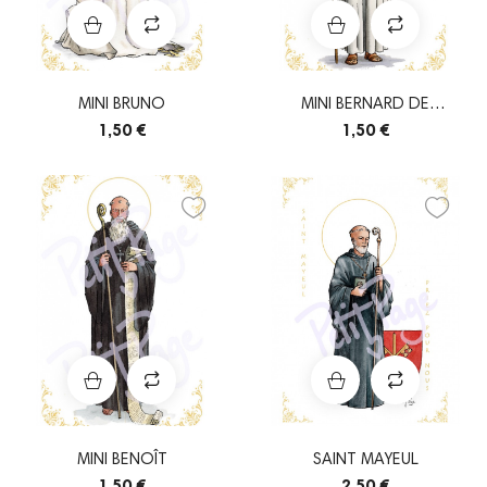
MINI BRUNO
MINI BERNARD DE
CLAIRVAUX
1,50 €
1,50 €
MINI BENOÎT
SAINT MAYEUL
1,50 €
2,50 €