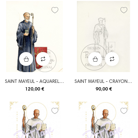
SAINT MAYEUL - AQUARELLE
SAINT MAYEUL - CRAYONNÉ
ORIGINALE
ORIGINAL
120,00 €
90,00 €