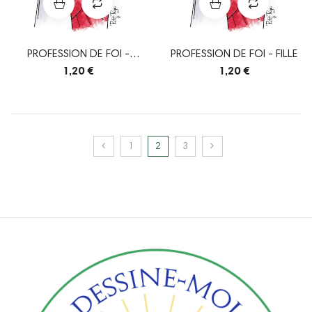
PROFESSION DE FOI -
PROFESSION DE FOI - FILLE
GARÇON
1,20 €
1,20 €
1
2
3