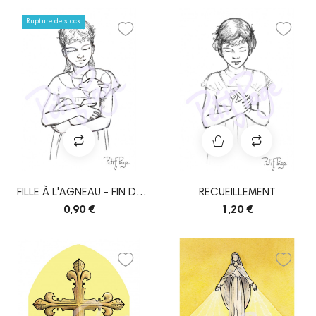
Rupture de stock
FILLE À L'AGNEAU - FIN DE
RECUEILLEMENT
SÉRIE
0,90 €
1,20 €