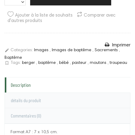
Ajouter à la liste de souhaits
Comparer avec
d'autres produits
Imprimer
edit
Categories:
Images
,
Images de baptême
,
Sacrements
,
Baptême
bookmark_border
Tags:
berger
,
baptême
,
bébé
,
pasteur
,
moutons
,
troupeau
Description
détails du produit
Commentaires
(0)
Format A7 : 7 x 10,5 cm.