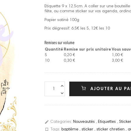
Etiquette 9 x 12.5cm. A coller sur une bouteill
fête, ou comme sticker sur vos agenda, ordinat
Papier satiné 100g
Prix dégressif: 6.5€ les 5, 12€ les 10
Remises sur volume
Quantité
Remise sur prix unitaire
Vous sau
5
0,20 €
1,00 €
10
0,30 €
3,00 €
AJOUTER AU PA
edit
Categories:
Nouveautés
,
Etiquettes
,
Stick
bookmark_border
Tags:
baptême
,
sticker
,
sticker chretien
,
a