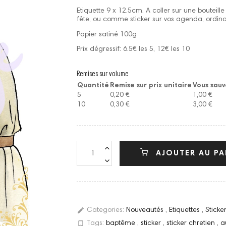
Etiquette 9 x 12.5cm. A coller sur une bouteill
fête, ou comme sticker sur vos agenda, ordinat
Papier satiné 100g
Prix dégressif: 6.5€ les 5, 12€ les 10
Remises sur volume
Quantité
Remise sur prix unitaire
Vous sau
5
0,20 €
1,00 €
10
0,30 €
3,00 €
AJOUTER AU PA
edit
Categories:
Nouveautés
,
Etiquettes
,
Stick
bookmark_border
Tags:
baptême
,
sticker
,
sticker chretien
,
a