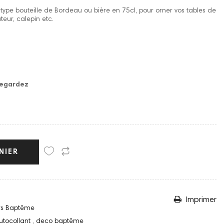
e type bouteille de Bordeau ou bière en 75cl, pour orner vos tables de
eur, calepin etc.
vegardez
NIER
Imprimer
ers Baptême
utocollant
,
deco baptême