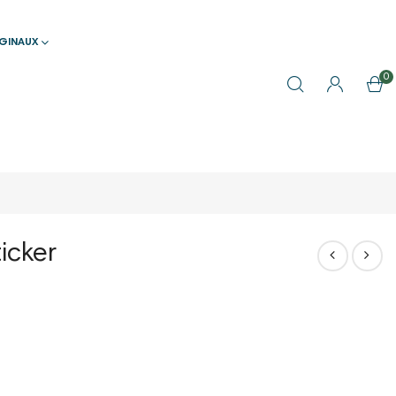
IGINAUX
0
icker