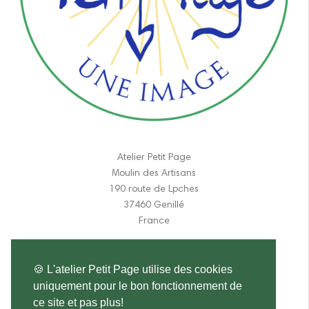
Atelier Petit Page
Moulin des Artisans
190 route de Lpches
37460 Genillé
France
06 11 84 31 17
🍪 L'atelier Petit Page utilise des cookies
atelier.petitpage@gmail.com
uniquement pour le bon fonctionnement de
ce site et pas plus!