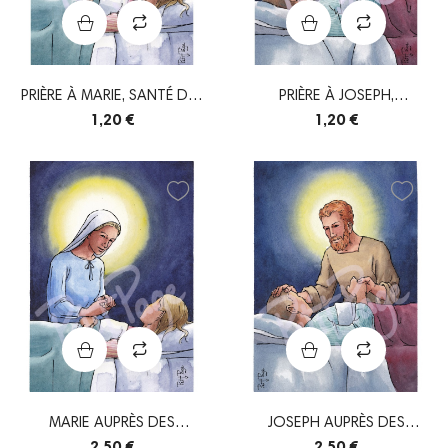
PRIÈRE À MARIE, SANTÉ DES
PRIÈRE À JOSEPH,
MALADES
ESPÉRANCE DES MALADES
1,20 €
1,20 €
MARIE AUPRÈS DES
JOSEPH AUPRÈS DES
MALADES
MALADES
2,50 €
2,50 €