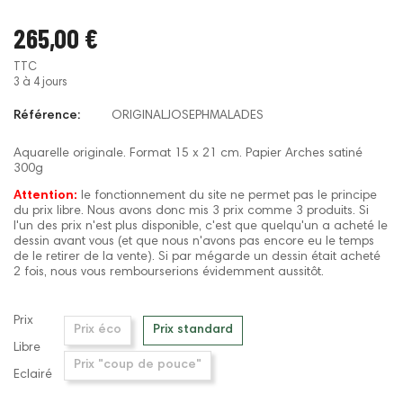
265,00 €
TTC
3 à 4 jours
Référence:
ORIGINALJOSEPHMALADES
Aquarelle originale. Format 15 x 21 cm. Papier Arches satiné
300g
Attention:
le fonctionnement du site ne permet pas le principe
du prix libre. Nous avons donc mis 3 prix comme 3 produits. Si
l'un des prix n'est plus disponible, c'est que quelqu'un a acheté le
dessin avant vous (et que nous n'avons pas encore eu le temps
de le retirer de la vente). Si par mégarde un dessin était acheté
2 fois, nous vous rembourserions évidemment aussitôt.
Prix
Prix éco
Prix standard
Libre
Prix "coup de pouce"
Eclairé