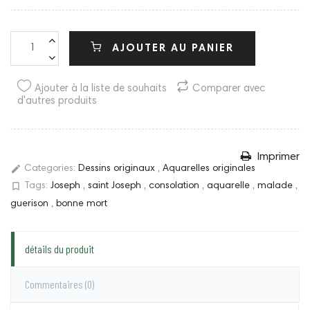
AJOUTER AU PANIER
Ajouter à la liste de souhaits
Comparer avec
d'autres produits
Imprimer
edit
Categories:
Dessins originaux
,
Aquarelles originales
bookmark_border
Tags:
Joseph
,
saint Joseph
,
consolation
,
aquarelle
,
malade
,
guerison
,
bonne mort
détails du produit
Commentaires
(0)