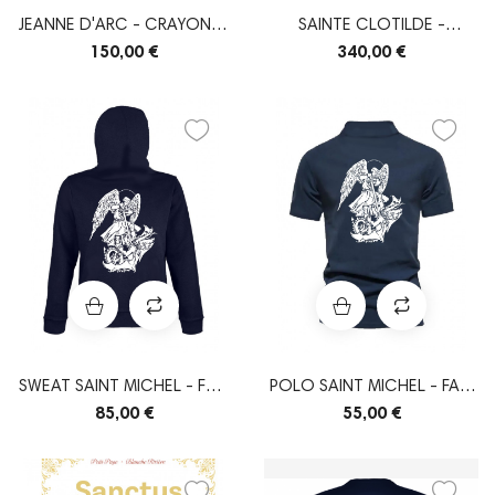
JEANNE D'ARC - CRAYONNÉ
SAINTE CLOTILDE -
ORIGINAL
ORIGINAL
150,00 €
340,00 €
SWEAT SAINT MICHEL - FAIT
POLO SAINT MICHEL - FAIT
EN FRANCE
EN FRANCE
85,00 €
55,00 €