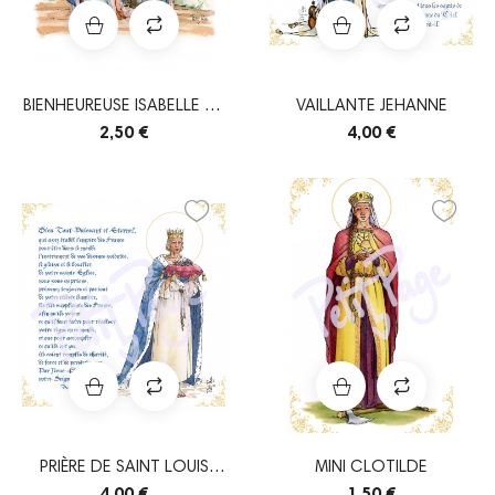
BIENHEUREUSE ISABELLE DE
VAILLANTE JEHANNE
FRANCE
2,50 €
4,00 €
PRIÈRE DE SAINT LOUIS
MINI CLOTILDE
POUR LA FRANCE
4,00 €
1,50 €