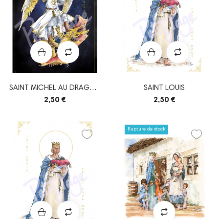
SAINT MICHEL AU DRAGON
SAINT LOUIS
- SOMBRE
2,50 €
2,50 €
Rupture de stock