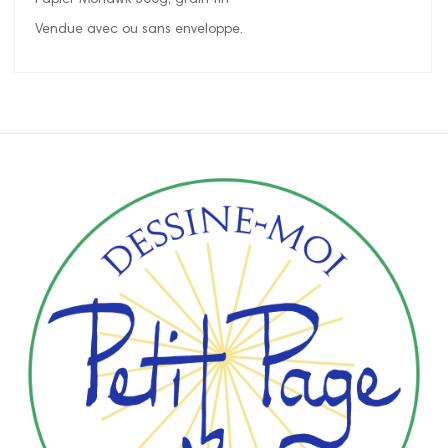
Papier Mohawk 300g, grain fin
Vendue avec ou sans enveloppe.