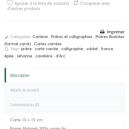
Ajouter à la liste de souhaits
Comparer avec
d'autres produits
Imprimer
edit
Categories:
Carterie
,
Prières et calligraphies
,
Prières illustrées
(format carré)
,
Cartes carrées
bookmark_border
Tags:
prière
,
carte carrée
,
calligraphie
,
soldat
,
france
,
épée
,
Jehanne
,
cavalière
,
d'Arc
Description
détails du produit
Commentaires
(0)
Carte 15 x 15 cm