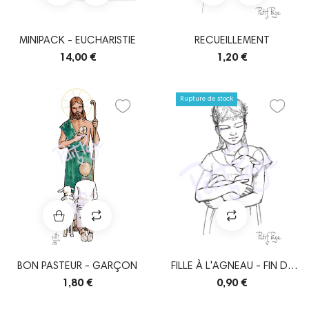
MINIPACK - EUCHARISTIE
RECUEILLEMENT
14,00 €
1,20 €
Rupture de stock
BON PASTEUR - GARÇON
FILLE À L'AGNEAU - FIN DE
SÉRIE
1,80 €
0,90 €