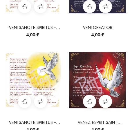
VENI SANCTE SPIRITUS -
VENI CREATOR
SÉQUENCE DE LA...
4,00 €
4,00 €
VENI SANCTE SPIRITUS -
VENEZ ESPRIT SAINT
SÉQUENCE DE LA...
(ORAISON)
4,00 €
4,00 €