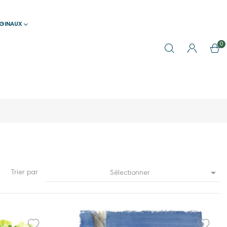
IGINAUX
0

Trier par
Sélectionner