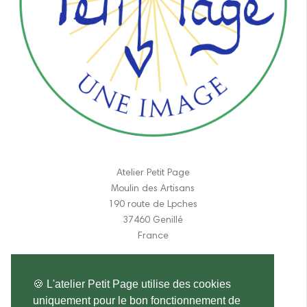
Atelier Petit Page
Moulin des Artisans
190 route de Lpches
37460 Genillé
France
06 11 84 31 17
🍪 L'atelier Petit Page utilise des cookies
atelier.petitpage@gmail.com
uniquement pour le bon fonctionnement de