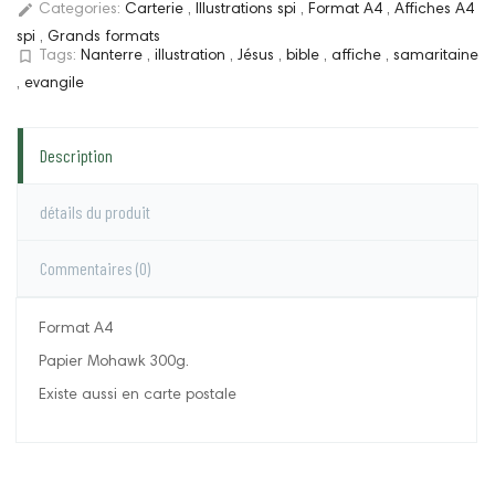
edit
Categories:
Carterie
,
Illustrations spi
,
Format A4
,
Affiches A4
spi
,
Grands formats
bookmark_border
Tags:
Nanterre
,
illustration
,
Jésus
,
bible
,
affiche
,
samaritaine
,
evangile
Description
détails du produit
Commentaires
(0)
Format A4
Papier Mohawk 300g.
Existe aussi en carte postale