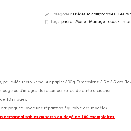
edit
Categories:
Prières et calligraphies
,
Les Mi
bookmark_border
Tags:
prière
,
Marie
,
Mariage
,
epoux
,
mar
, pelliculée recto-verso, sur papier 300g. Dimensions: 5.5 x 8.5 cm. Tex
e-page ou d'images de récompense, ou de carte à piocher.
r de 10 images.
par paquets, avec une répartition équitable des modèles.
as personnalisables au verso en deçà de 100 exemplaires.