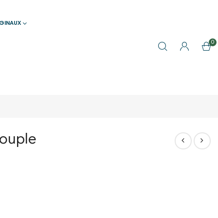
IGINAUX
0
couple