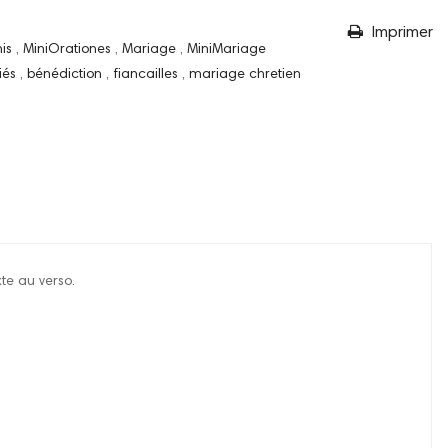
Imprimer
nis
,
MiniOrationes
,
Mariage
,
MiniMariage
iés
,
bénédiction
,
fiancailles
,
mariage chretien
te au verso.