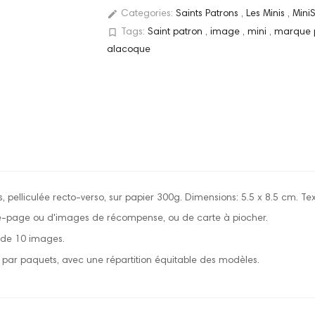
edit
Categories:
Saints Patrons
,
Les Minis
,
Mini
bookmark_border
Tags:
Saint patron
,
image
,
mini
,
marque
alacoque
, pelliculée recto-verso, sur papier 300g. Dimensions: 5.5 x 8.5 cm. Tex
e-page ou d'images de récompense, ou de carte à piocher.
r de 10 images.
par paquets, avec une répartition équitable des modèles.