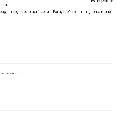
Imprimer
Sancti
 page
,
religieuse
,
sacré coeur
,
Paray le Monial
,
marguerite marie
,
te au verso.