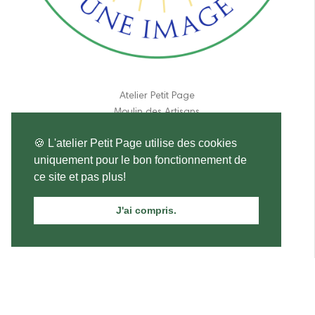
Atelier Petit Page
Moulin des Artisans
190 route de Lpches
🍪 L'atelier Petit Page utilise des cookies
37460 Genillé
uniquement pour le bon fonctionnement de
France
ce site et pas plus!
06 11 84 31 17
J'ai compris.
atelier.petitpage@gmail.com
Mini Marguerite Marie