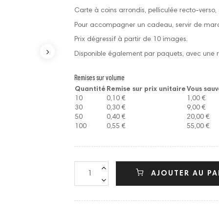
Carte à coins arrondis, pelliculée recto-verso,
Pour accompagner un cadeau, servir de marq
Prix dégressif à partir de 10 images.
Disponible également par paquets, avec une r
Remises sur volume
Quantité
Remise sur prix unitaire
Vous sau
10
0,10 €
1,00 €
30
0,30 €
9,00 €
50
0,40 €
20,00 €
100
0,55 €
55,00 €
AJOUTER AU PA