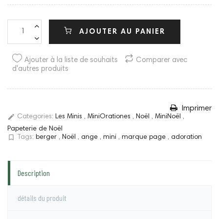
AJOUTER AU PANIER
Ajouter à la liste de souhaits
Comparer avec
d'autres produits
Imprimer
edit
Categories:
Les Minis
,
MiniOrationes
,
Noël
,
MiniNoël
,
Papeterie de Noël
bookmark_border
Tags:
berger
,
Noël
,
ange
,
mini
,
marque page
,
adoration
Description
détails du produit