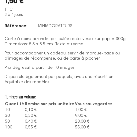
TTC
3 à 4 jours
Référence:
MINIADORATEURS
Carte à coins arrondis, pelliculée recto-verso, sur papier 300g.
Dimensions: 5.5 x 8.5 cm. Texte au verso.
Pour accompagner un cadeau, servir de marque-page ou
d'images de récompense, ou de carte à piocher.
Prix dégressif à partir de 10 images.
Disponible également par paquets, avec une répartition
équitable des modèles.
Remises sur volume
Quantité
Remise sur prix unitaire
Vous sauvegardez
10
0,10 €
1,00 €
30
0,30 €
9,00 €
50
0,40 €
20,00 €
100
0,55 €
55,00 €