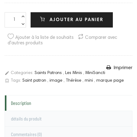
AJOUTER AU PANIER
Ajouter à la liste de souhaits
Comparer avec
d'autres produits
Imprimer
edit
Categories:
Saints Patrons
,
Les Minis
,
MiniSancti
bookmark_border
Tags:
Saint patron
,
image
,
Thérèse
,
mini
,
marque page
Description
détails du produit
Commentaires
(0)