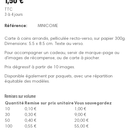
TTC
3 à 4 jours
Référence:
MINICOME
Carte à coins arrondis, pelliculée recto-verso, sur papier 300g.
Dimensions: 5.5 x 8.5 cm. Texte au verso.
Pour accompagner un cadeau, servir de marque-page ou
d'images de récompense, ou de carte à piocher.
Prix dégressif à partir de 10 images.
Disponible également par paquets, avec une répartition
équitable des modèles.
Remises sur volume
Quantité
Remise sur prix unitaire
Vous sauvegardez
10
0,10 €
1,00 €
30
0,30 €
9,00 €
50
0,40 €
20,00 €
100
0,55 €
55,00 €