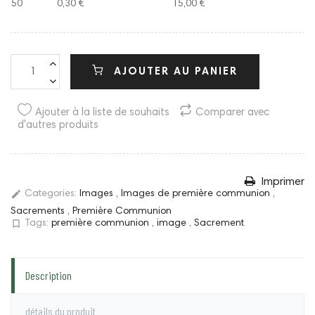
50
0,30 €
15,00 €
AJOUTER AU PANIER
Ajouter à la liste de souhaits
Comparer avec
d'autres produits
Imprimer
edit
Categories:
Images
,
Images de première communion
,
Sacrements
,
Première Communion
bookmark_border
Tags:
première communion
,
image
,
Sacrement
Description
détails du produit