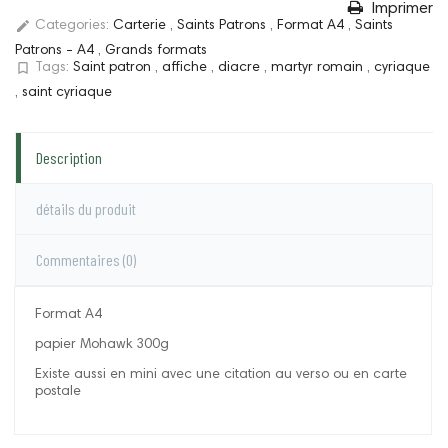
Imprimer
edit
Categories:
Carterie
,
Saints Patrons
,
Format A4
,
Saints
Patrons - A4
,
Grands formats
bookmark_border
Tags:
Saint patron
,
affiche
,
diacre
,
martyr romain
,
cyriaque
,
saint cyriaque
Description
détails du produit
Commentaires
(0)
Format A4
papier Mohawk 300g
Existe aussi en mini avec une citation au verso ou en carte
postale