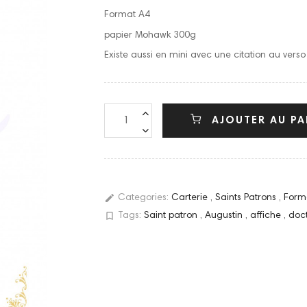
Format A4
papier Mohawk 300g
Existe aussi en mini avec une citation au vers
AJOUTER AU PA
edit
Categories:
Carterie
,
Saints Patrons
,
Form
bookmark_border
Tags:
Saint patron
,
Augustin
,
affiche
,
doct