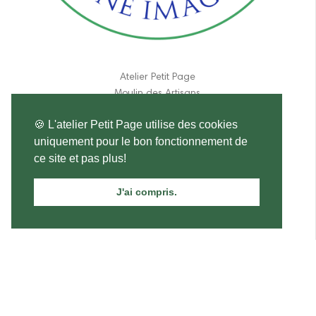
Atelier Petit Page
Moulin des Artisans
190 route de Lpches
🍪 L'atelier Petit Page utilise des cookies
37460 Genillé
uniquement pour le bon fonctionnement de
France
ce site et pas plus!
06 11 84 31 17
J'ai compris.
atelier.petitpage@gmail.com
Saint Augustin
15,00 €