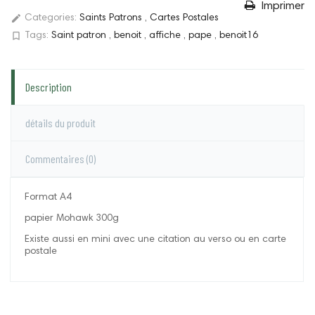
Imprimer
edit
Categories:
Saints Patrons
,
Cartes Postales
bookmark_border
Tags:
Saint patron
,
benoit
,
affiche
,
pape
,
benoit16
Description
détails du produit
Commentaires
(0)
Format A4
papier Mohawk 300g
Existe aussi en mini avec une citation au verso ou en carte
postale