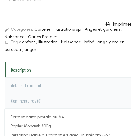
d'autres produits
Imprimer
edit
Categories:
Carterie
,
Illustrations spi
,
Anges et gardiens
,
Naissance
,
Cartes Postales
bookmark_border
Tags:
enfant
,
illustration
,
Naissance
,
bébé
,
ange gardien
,
berceau
,
anges
Description
détails du produit
Commentaires
(0)
Format carte postale ou A4
Papier Mohawk 300g
Personnalisable au format A4 avec un prénom (voir