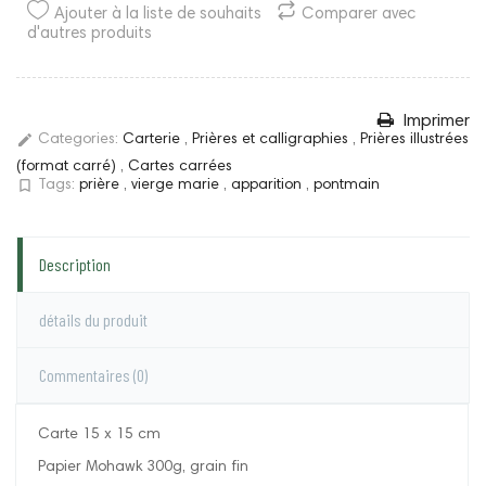
Ajouter à la liste de souhaits
Comparer avec
d'autres produits
Imprimer
edit
Categories:
Carterie
,
Prières et calligraphies
,
Prières illustrées
(format carré)
,
Cartes carrées
bookmark_border
Tags:
prière
,
vierge marie
,
apparition
,
pontmain
Description
détails du produit
Commentaires
(0)
Carte 15 x 15 cm
Papier Mohawk 300g, grain fin