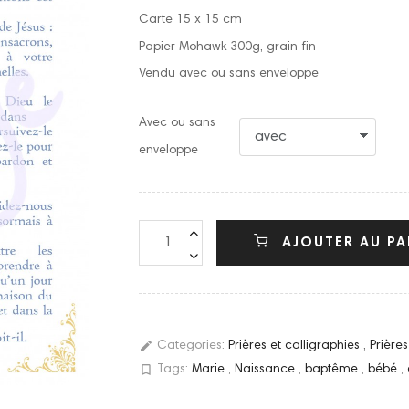
Carte 15 x 15 cm
Papier Mohawk 300g, grain fin
Vendu avec ou sans enveloppe
Avec ou sans
enveloppe
AJOUTER AU PA
edit
Categories:
Prières et calligraphies
,
Prières
bookmark_border
Tags:
Marie
,
Naissance
,
baptême
,
bébé
,