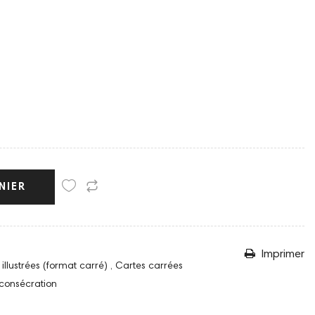
NIER
Imprimer
 illustrées (format carré)
,
Cartes carrées
consécration