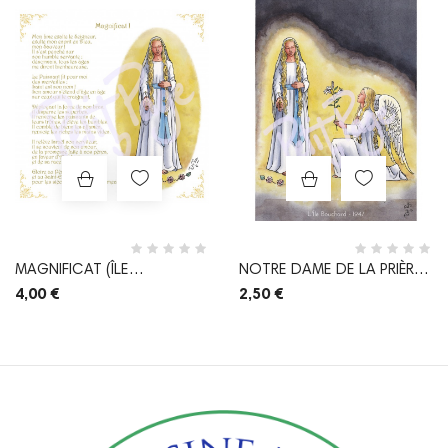
Prix
Prix
MAGNIFICAT (ÎLE
NOTRE DAME DE LA PRIÈRE
BOUCHARD)
(ILE BOUCHARD)
4,00 €
2,50 €