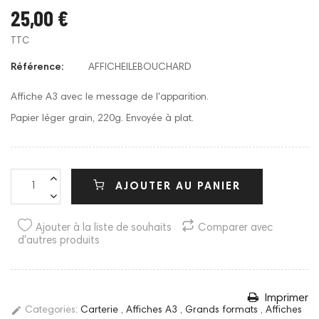
25,00 €
TTC
Référence:
AFFICHEILEBOUCHARD
Affiche A3 avec le message de l'apparition.
Papier léger grain, 220g. Envoyée à plat.
AJOUTER AU PANIER
Ajouter à la liste de souhaits
Comparer avec
d'autres produits
Imprimer
edit
Categories:
Carterie
,
Affiches A3
,
Grands formats
,
Affiches